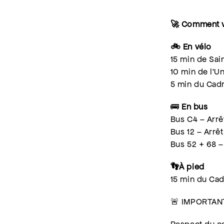
🚀 Comment v
🚲 En vélo
15 min de Sai
10 min de l’Un
5 min du Cad
🚌
En bus
Bus C4 – Arrê
Bus 12 – Arrê
Bus 52 + 68 –
👣À pied
15 min du Ca
🚨 IMPORTAN