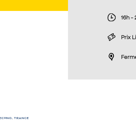
16h -
Prix L
Ferm
BLOOM
TECHNO, TRANCE