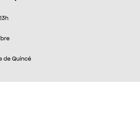
 23h
ibre
e de Quincé