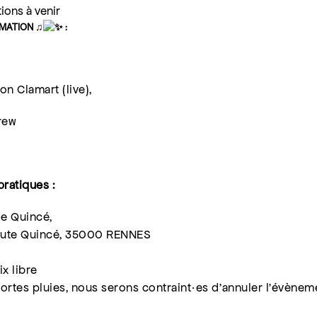
ions à venir
ATION ♫
:
n Clamart (live),
rew
pratiques :
e Quincé,
Haute Quincé, 35000 RENNES
ix libre
fortes pluies, nous serons contraint·es d’annuler l’évènem