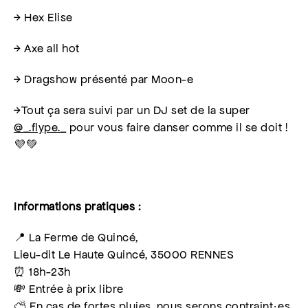
→ Hex Elise
→ Axe all hot
→ Dragshow présenté par Moon-e
→
Tout ça sera suivi par un DJ set de la super
@_.flype._
pour vous faire danser comme il se doit !
💜💚
Informations pratiques :
📍 La Ferme de Quincé,
Lieu-dit Le Haute Quincé, 35000 RENNES
⏰ 18h-23h
💸 Entrée à prix libre
⛅️ En cas de fortes pluies, nous serons contraint·es