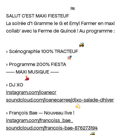
SALUT C’EST MAXI FIESTEUF
La soirée d’1 Gramme le G et Emyl Farmer en maxi
collab’ avec la Ferme de Quincé ! Au programme :
› Scénographie 100% TRACTEUF
› Programme 200% FIESTA
—— MAXI MUSIQUE ——
› DJ XO
instagram.com/joanecr
soundcloud.com/joanecarree/djxo-salade-dhiver
› François Bae — Nouveau live !
instagram.com/francoiss_bae_
soundcloud.com/francois-bae-876273194