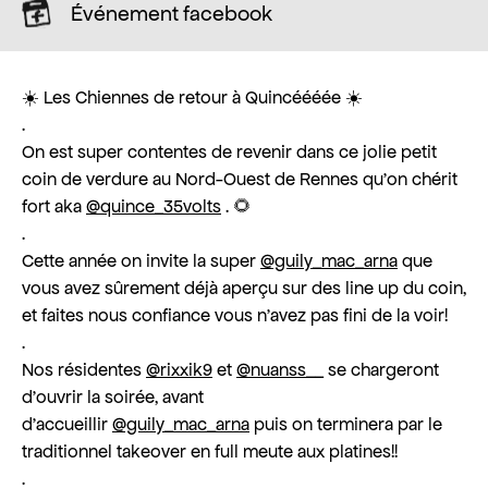
Événement facebook
☀️ Les Chiennes de retour à Quincéééée ☀️
.
On est super contentes de revenir dans ce jolie petit
coin de verdure au Nord-Ouest de Rennes qu’on chérit
fort aka
@quince_35volts
. 🌻
.
Cette année on invite la super
@guily_mac_arna
que
vous avez sûrement déjà aperçu sur des line up du coin,
et faites nous confiance vous n’avez pas fini de la voir!
.
Nos résidentes
@rixxik9
et
@nuanss__
se chargeront
d’ouvrir la soirée, avant
d’accueillir
@guily_mac_arna
puis on terminera par le
traditionnel takeover en full meute aux platines!!
.