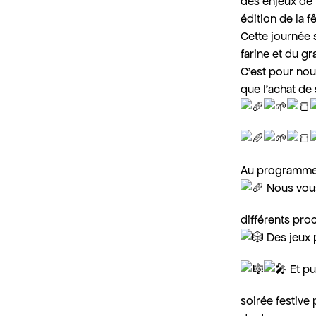
des enjeux de 
édition de la f
Cette journée s
farine et du gr
C’est pour nous
que l’achat de 
Au programme 
Nous vous 
différents pro
Des jeux 
Et pu
soirée festive 