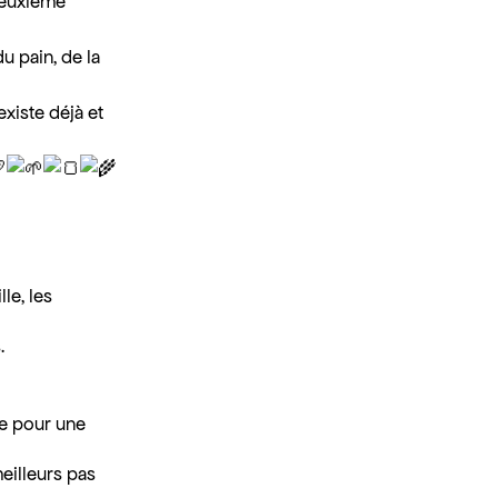
deuxième
u pain, de la
existe déjà et
le, les
.
te pour une
meilleurs pas