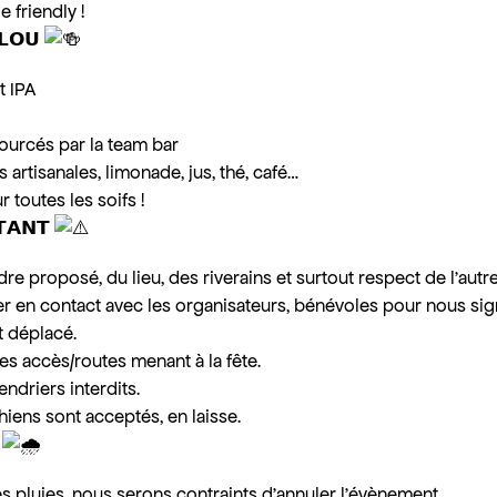
e friendly !
𝗟𝗢𝗨
t IPA
sourcés par la team bar
 artisanales, limonade, jus, thé, café…
r toutes les soifs !
𝗧𝗔𝗡𝗧
re proposé, du lieu, des riverains et surtout respect de l’autr
rer en contact avec les organisateurs, bénévoles pour nous sig
 déplacé.
es accès/routes menant à la fête.
ndriers interdits.
hiens sont acceptés, en laisse.

es pluies, nous serons contraints d’annuler l’évènement.