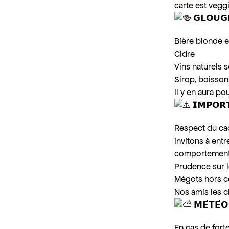
carte est veggi
𝗚𝗟𝗢𝗨𝗚
Bière blonde e
Cidre
Vins naturels 
Sirop, boissons
Il y en aura pou
𝗜𝗠𝗣𝗢𝗥
Respect du cad
invitons à ent
comportement
Prudence sur l
Mégots hors ce
Nos amis les c
𝗠𝗘́𝗧𝗘́
En cas de fort