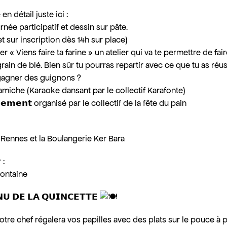
 détail juste ici :
urnée participatif et dessin sur pâte.
et sur inscription dès 14h sur place)
ier « Viens faire ta farine » un atelier qui va te permettre de fair
rain de blé. Bien sûr tu pourras repartir avec ce que tu as réuss
 gagner des guignons ?
ramiche (Karaoke dansant par le collectif Karafonte)
𝗻𝗲𝗺𝗲𝗻𝘁 organisé par le collectif de la fête du pain
e Rennes et la Boulangerie Ker Bara
 :
Fontaine
𝗨 𝗗𝗘 𝗟𝗔 𝗤𝗨𝗜𝗡𝗖𝗘𝗧𝗧𝗘
otre chef régalera vos papilles avec des plats sur le pouce à 