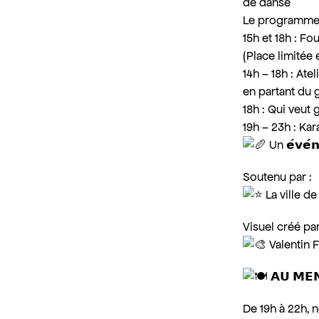
de danse
Le programme en
15h et 18h : Fo
(Place limitée 
14h – 18h : Atel
en partant du g
18h : Qui veut
19h – 23h : Ka
Un 𝗲́𝘃𝗲́
Soutenu par :
La ville d
Visuel créé par
Valentin 
𝗔𝗨 𝗠𝗘𝗡
De 19h à 22h, n