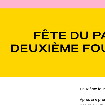
FÊTE DU P
DEUXIÈME FO
Deuxième four
Après une prem