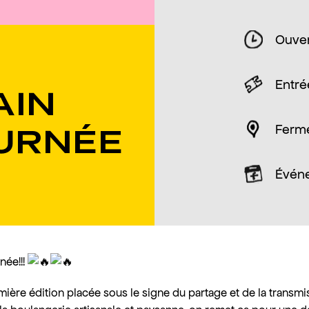
Ouver
Entrée
AIN
Ferm
URNÉE
Évén
née!!!
ière édition placée sous le signe du partage et de la transmi