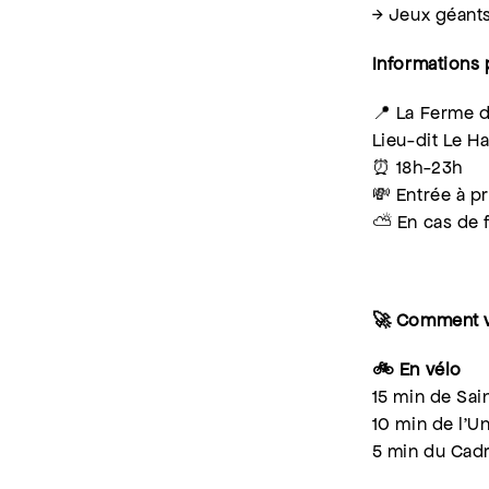
→ Jeux géants
Informations 
📍 La Ferme d
Lieu-dit Le 
⏰ 18h-23h
💸 Entrée à pr
⛅️ En cas de 
🚀 Comment v
🚲 En vélo
15 min de Sai
10 min de l’Un
5 min du Cad