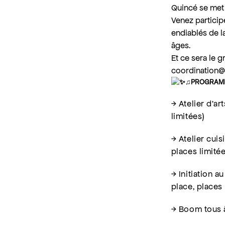
Quincé se met 
Venez participe
endiablés de l
âges.
Et ce sera le 
coordination@
♫PROGRAMM
→ Atelier d’ar
limitées)
→ Atelier cuis
places limitée
→ Initiation a
place, places 
→ Boom tous â