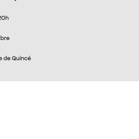
 20h
ibre
e de Quincé
s