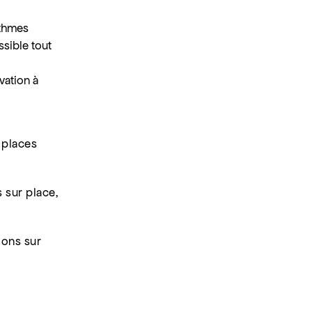
ythmes
ssible tout
vation à
, places
s sur place,
ions sur