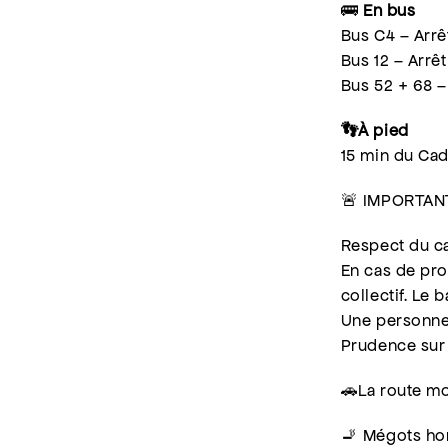
🚌
En bus
Bus C4 – Arrê
Bus 12 – Arrê
Bus 52 + 68 –
👣À pied
15 min du Ca
🚨 IMPORTAN
Respect du ca
En cas de pro
collectif. Le 
Une personne r
Prudence sur 
🚗La route mo
🚬 Mégots hor