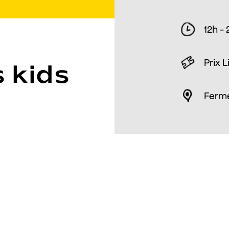
12h -
Prix L
 kids
Ferm
Dimanche des kid