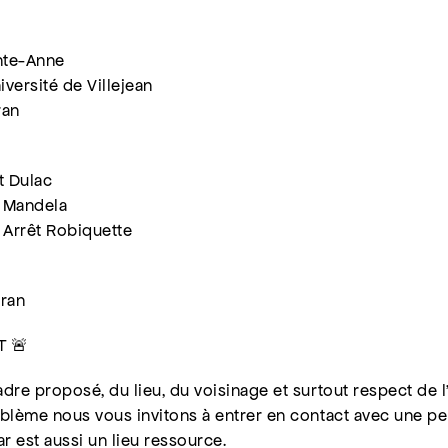
nte-Anne
iversité de Villejean
ran
t Dulac
t Mandela
 Arrêt Robiquette
dran
T 🚨
dre proposé, du lieu, du voisinage et surtout respect de l’
blème nous vous invitons à entrer en contact avec une p
bar est aussi un lieu ressource.