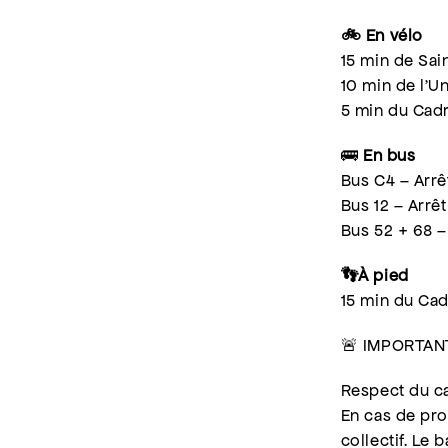
🚲 En vélo
15 min de Sai
10 min de l’Un
5 min du Cad
🚌
En bus
Bus C4 – Arrê
Bus 12 – Arrê
Bus 52 + 68 –
👣À pied
15 min du Ca
🚨 IMPORTAN
Respect du ca
En cas de pro
collectif. Le 