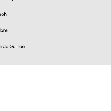
 23h
ibre
e de Quincé