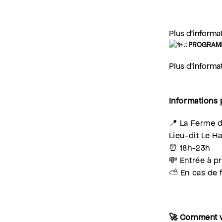
Plus d’informat
♫PROGRAMM
Plus d’informat
Informations 
📍 La Ferme d
Lieu-dit Le 
⏰ 18h-23h
💸 Entrée à pr
⛅️ En cas de 
🚀 Comment v