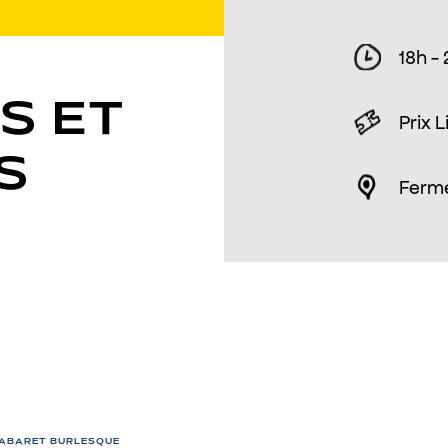
18h -
S ET
Prix L
S
Ferm
BURLESQUES ET
VILAIN·ES
CABARET BURLESQUE