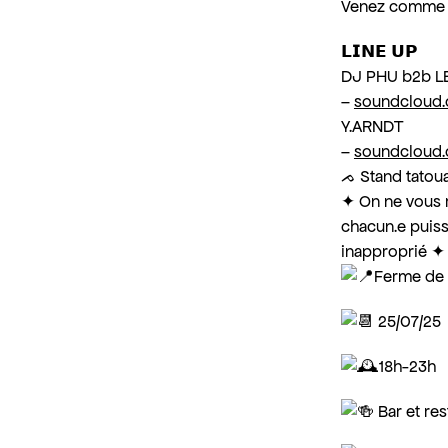
Venez comme 
𝗟𝗜𝗡𝗘 𝗨𝗣
DJ PHU b2b 
–
soundcloud.
Y.ARNDT
–
soundcloud.
ᨍ Stand tatou
✦ On ne vous r
chacun.e puiss
inapproprié ✦
Ferme de 
25/07/25
18h-23h
Bar et res