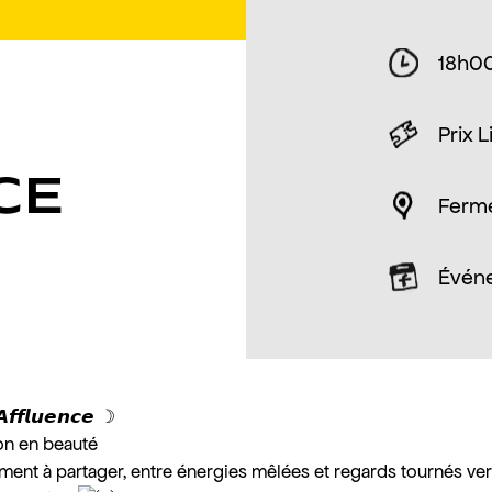
18h0
Prix L
CE
Ferm
Évén
 𝘼𝙛𝙛𝙡𝙪𝙚𝙣𝙘𝙚 ☽
son en beauté
ent à partager, entre énergies mêlées et regards tournés vers