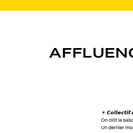
AFFLUEN
☀︎
𝘾𝙤𝙡𝙡𝙚𝙘𝙩𝙞𝙛
On clôt la sai
Un dernier mom