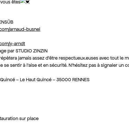
vous êtes
LENSÜB
com/arnaud-busnel
com/y-arndt
age par STUDIO ZINZIN
épètera jamais assez d’être respectueux.euses avec tout le 
e se sentir à l’aise et en sécurité. N’hésitez pas à signaler u
Quincé – Le Haut Quincé – 35000 RENNES
tauration sur place